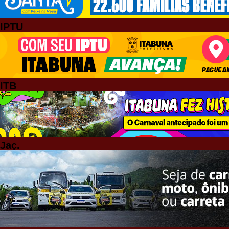
IPTU
ITB
Jaç.