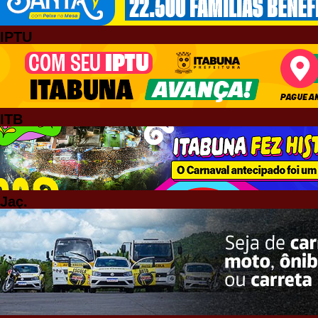
IPTU
ITB
Jaç.