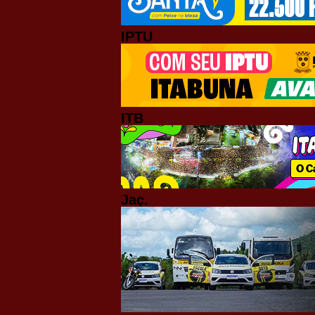
IPTU
ITB
Jaç.