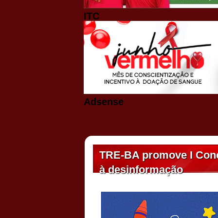
ITC
Adsense
TRE-BA promove I Conc
à desinformação