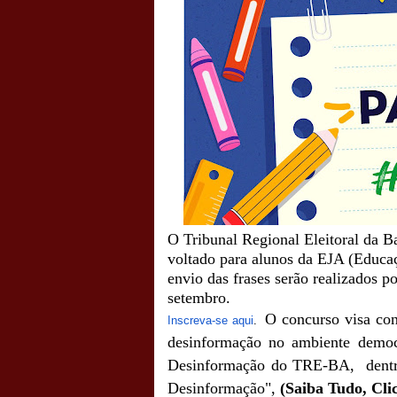
O Tribunal Regional Eleitoral da B
voltado para alunos da EJA (Educaç
envio das frases serão realizados p
setembro.
O concurso visa con
Inscreva-se aqui
.
desinformação no ambiente democ
Desinformação do TRE-BA, dentr
Desinformação",
(Saiba Tudo, Cli