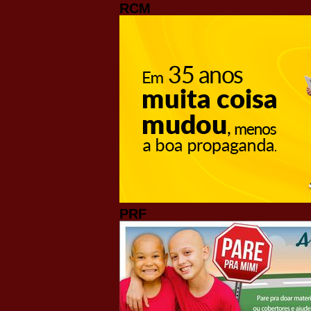
RCM
PRF