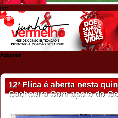
ITC
Adsense
12ª Flica é aberta nesta quin
Cachoeira Com apoio do Go