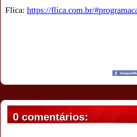
Flica:
https://flica.com.br/#
programac
Postado por
CHAPARRAUS
às
18:46
0 comentários: