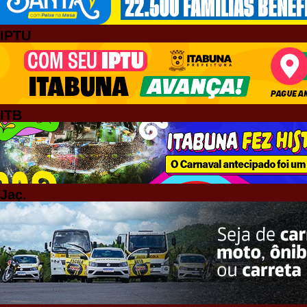
IPTU
ITB
Jaç.