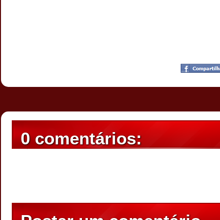
Postado por
CHAPARRAUS
às
20:37
0 comentários: