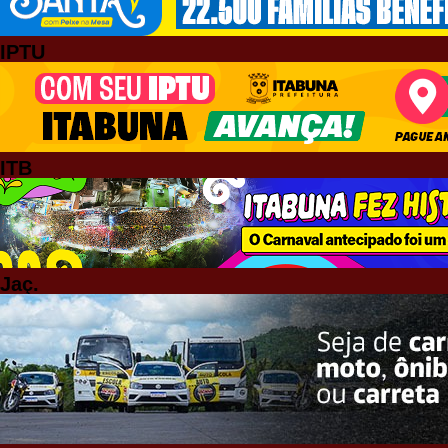
IPTU
ITB
Jaç.