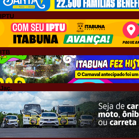
IPTU
ITB
Jaç.