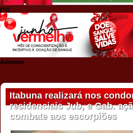
ITC
Adsense
Itabuna realizará nos cond
residenciais Jub, e Gab. aç
combate aos escorpiões