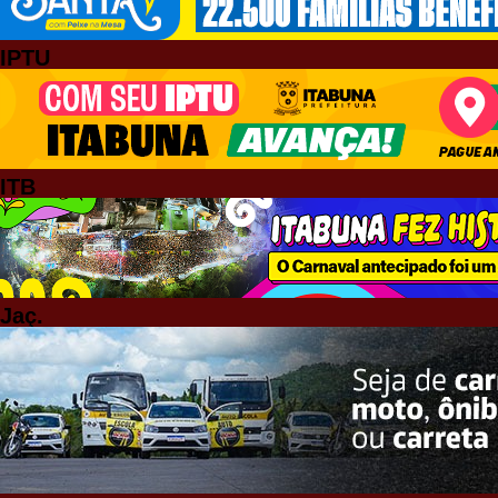
IPTU
ITB
Jaç.