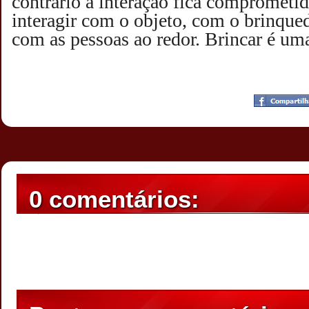
contrário a interação fica comprometid
interagir com o objeto, com o brinque
com as pessoas ao redor. Brincar é um
Postado por
CHAPARRAUS
às
19:23
0 comentários: