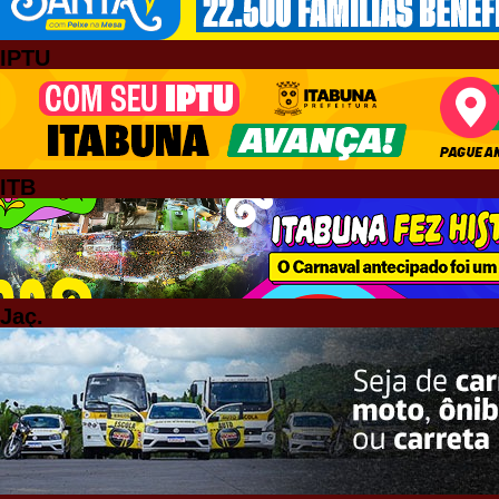
IPTU
ITB
Jaç.