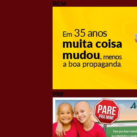
RCM
PRF