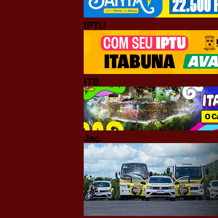
IPTU
ITB
Jaç.