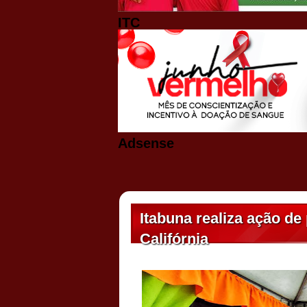
ITC
Adsense
Itabuna realiza ação d
Califórnia