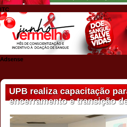
ITC
Adsense
UPB realiza capacitação par
encerramento e transição d