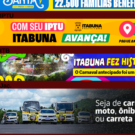
IPTU
ITB
Jaç.