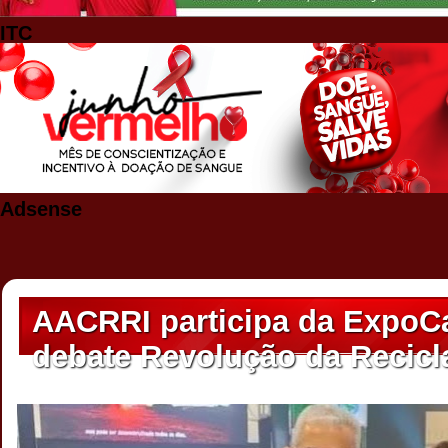
ITC
Adsense
AACRRI participa da ExpoC
debate Revolução da Recic