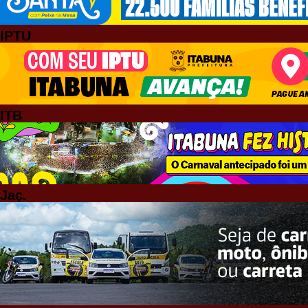
IPTU
ITB
Jaç.