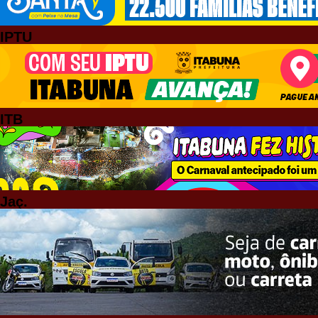
IPTU
ITB
Jaç.