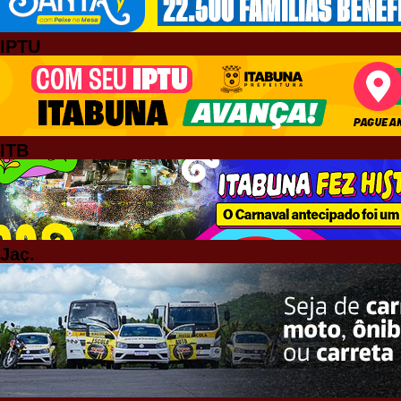
IPTU
ITB
Jaç.