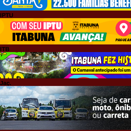
IPTU
ITB
Jaç.