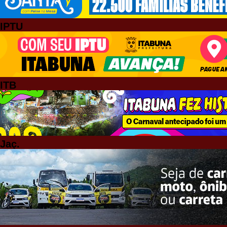
IPTU
ITB
Jaç.