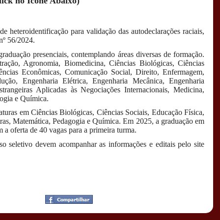
lick no Ícone Abaixo)
e heteroidentificação para validação das autodeclarações raciais,
nº 56/2024.
raduação presenciais, contemplando áreas diversas de formação.
ração, Agronomia, Biomedicina, Ciências Biológicas, Ciências
ências Econômicas, Comunicação Social, Direito, Enfermagem,
ução, Engenharia Elétrica, Engenharia Mecânica, Engenharia
strangeiras Aplicadas às Negociações Internacionais, Medicina,
logia e Química.
iaturas em Ciências Biológicas, Ciências Sociais, Educação Física,
 Letras, Matemática, Pedagogia e Química. Em 2025, a graduação em
m a oferta de 40 vagas para a primeira turma.
so seletivo devem acompanhar as informações e editais pelo site