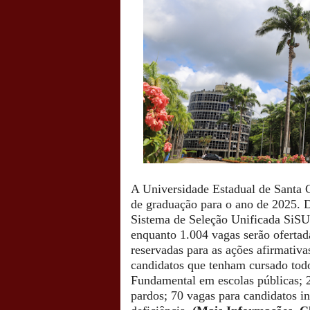
A Universidade Estadual de Santa 
de graduação para o ano de 2025. D
Sistema de Seleção Unificada SiSU,
enquanto 1.004 vagas serão ofertad
reservadas para as ações afirmativa
candidatos que tenham cursado tod
Fundamental em escolas públicas; 2
pardos; 70 vagas para candidatos i