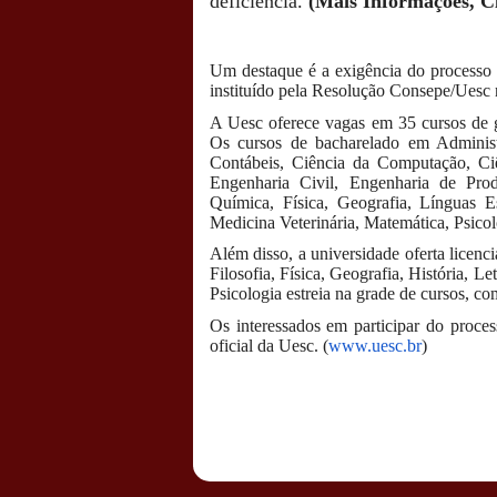
deficiência.
(Mais Informações, C
Um destaque é a exigência do processo d
instituído pela Resolução Consepe/Uesc 
A Uesc oferece vagas em 35 cursos de g
Os cursos de bacharelado em Administ
Contábeis, Ciência da Computação, Ci
Engenharia Civil, Engenharia de Prod
Química, Física, Geografia, Línguas E
Medicina Veterinária, Matemática, Psico
Além disso, a universidade oferta licenc
Filosofia, Física, Geografia, História,
Psicologia estreia na grade de cursos, co
Os interessados em participar do proces
oficial da Uesc. (
www.uesc.br
)
Postado por
CHAPARRAUS
às
21:28