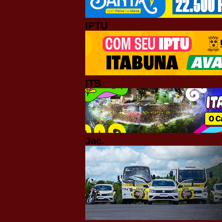
IPTU
ITB
Jaç.