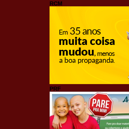
RCM
PRF