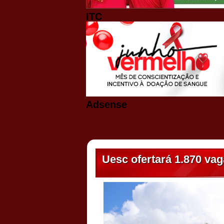
ITC
Adsense
Uesc ofertará 1.870 va