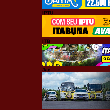
IPTU
ITB
Jaç.