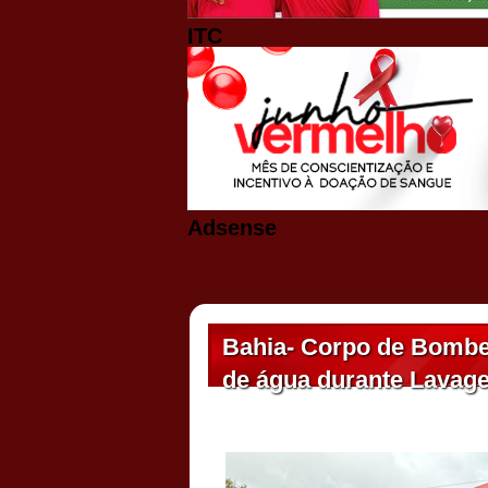
ITC
Adsense
Bahia- Corpo de Bombeir
de água durante Lavag