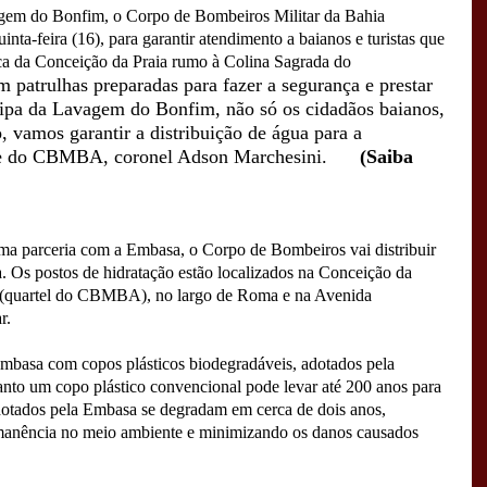
gem do Bonfim, o Corpo de Bombeiros Militar da Bahia
nta-feira (16), para garantir atendimento a baianos e turistas que
ica da Conceição da Praia rumo à Colina Sagrada do
patrulhas preparadas para fazer a segurança e prestar
cipa da Lavagem do Bonfim, não só os cidadãos baianos,
 vamos garantir a distribuição de água para a
nte do CBMBA, coronel Adson Marchesini.
(Saiba
ma parceria com a Embasa, o Corpo de Bombeiros vai distribuir
. Os postos de hidratação estão localizados na Conceição da
o (quartel do CBMBA), no largo de Roma e na Avenida
r.
 Embasa com copos plásticos biodegradáveis, adotados pela
to um copo plástico convencional pode levar até 200 anos para
dotados pela Embasa se degradam em cerca de dois anos,
manência no meio ambiente e minimizando os danos causados