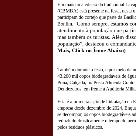
Em mais uma edição da tradicional Lava
(CBMBA) está presente na festa, nesta qui
participam do cortejo que parte da Basíl
“Como sempre, estamos com 
Bonfim.
atendimento à população que parti
mas também os turistas. Além disso,
população”, destacou o comanda
Mais, Click no Ícone Abaixo)
Também durante a festa, e por meio de u
43.200 mil copos biodegradáveis de água
Praia, Calçada, no Posto Almeida Cout
Dendezeiros, em frente à Auditoria Milita
Esta é a primeira ação de hidratação da
empresa desde dezembro de 2024. Enquan
se decompor, os copos biodegradáveis a
reduzindo drasticamente o tempo de per
pelos resíduos plásticos.