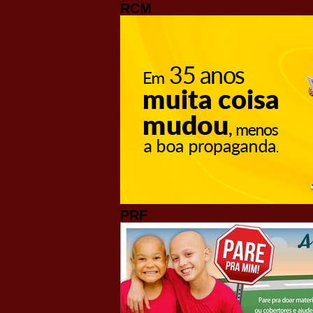
RCM
PRF