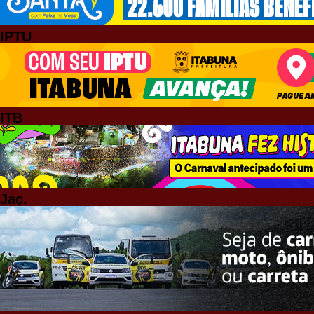
IPTU
ITB
Jaç.