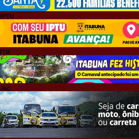
IPTU
ITB
Jaç.