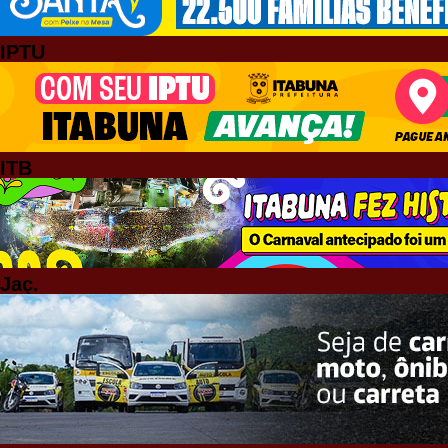
IPTU
ITB
Jaç.