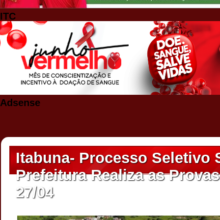
ITC
Adsense
Itabuna- Processo Seletivo 
Prefeitura Realiza as Prov
27/04