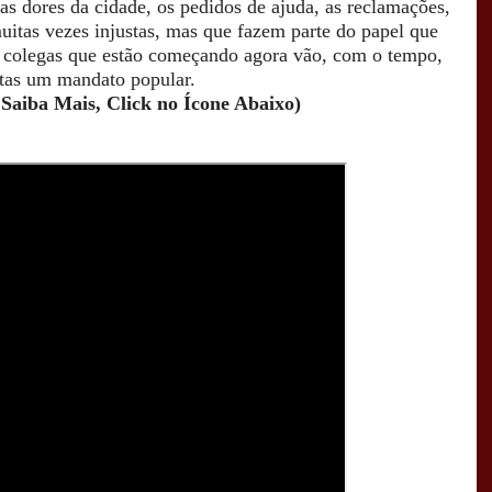
s dores da cidade, os pedidos de ajuda, as reclamações,
uitas vezes injustas, mas que fazem parte do papel que
 colegas que estão começando agora vão, com o tempo,
stas um mandato popular.
 Saiba Mais, Click no Ícone Abaixo)