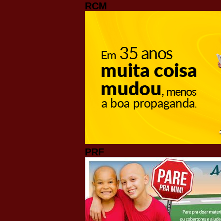
RCM
PRF