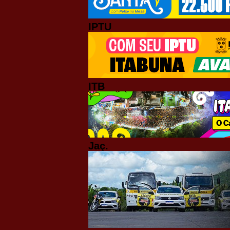
IPTU
ITB
Jaç.