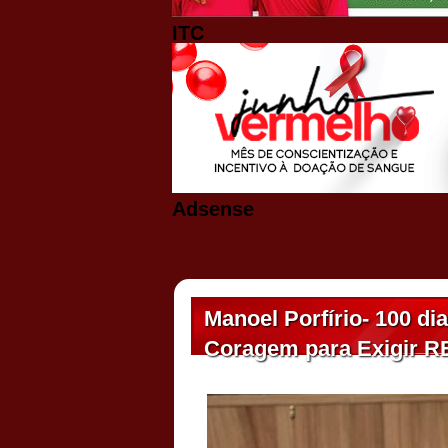
ITC
Adsense
Manoel Porfírio- 100 di
Coragem para Exigir 