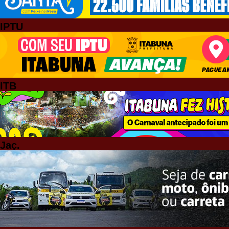
IPTU
ITB
Jaç.