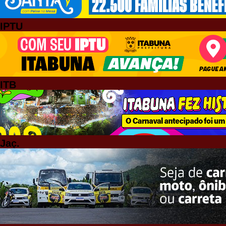
IPTU
ITB
Jaç.