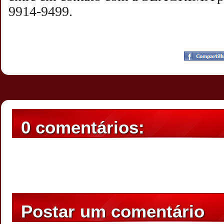
9914-9499.
Postado por
CHAPARRAUS
às
19:40
0 comentários:
Postar um comentário