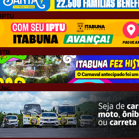
IPTU
ITB
Jaç.