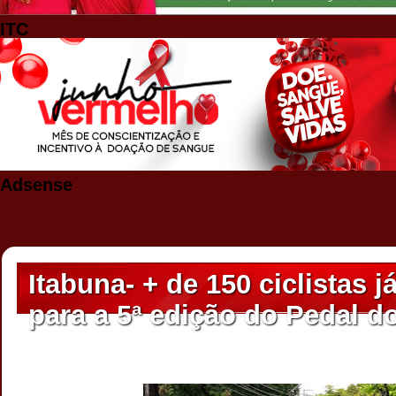
ITC
Adsense
Itabuna- + de 150 ciclistas 
para a 5ª edição do Pedal d