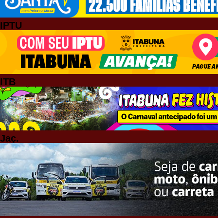
IPTU
ITB
Jaç.