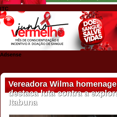
ITC
Adsense
Vereadora Wilma homenagei
destaca luta contra a explor
Itabuna