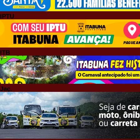
IPTU
ITB
Jaç.