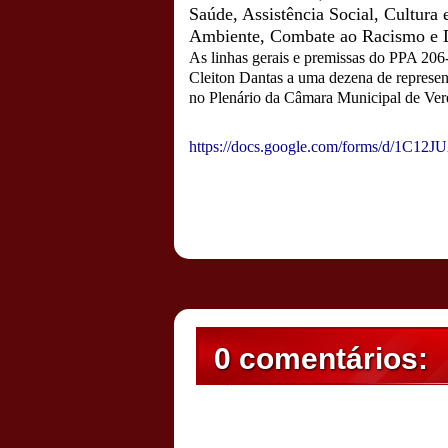
Saúde, Assistência Social, Cultura 
Ambiente, Combate ao Racismo e 
As linhas gerais e premissas do PPA 206
Cleiton Dantas a uma dezena de represent
no Plenário da Câmara Municipal de Ver
https://docs.google.com/forms/
d/
1C12JU
Postado por
CHAPARRAUS
às
19:50
0 comentários: