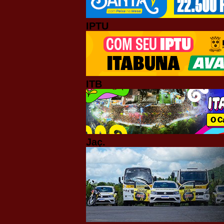
IPTU
ITB
Jaç.