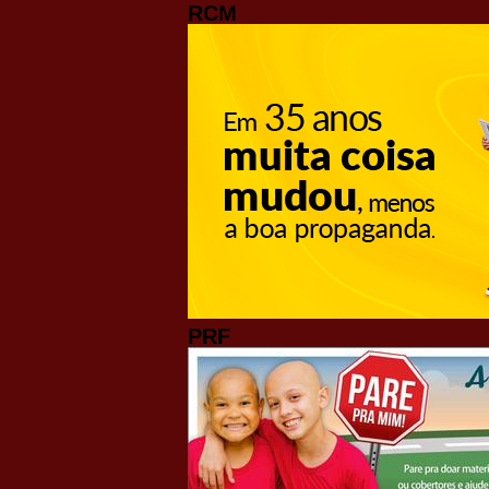
RCM
PRF