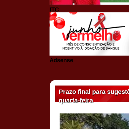
ITC
Adsense
Prazo final para suges
quarta-feira