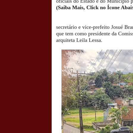
oficiais do Estado e do Município 
(Saiba Mais, Click no Ícone Aba
secretário e vice-prefeito Josué B
que tem
como
presidente da Comis
arquiteta Leila Lessa.