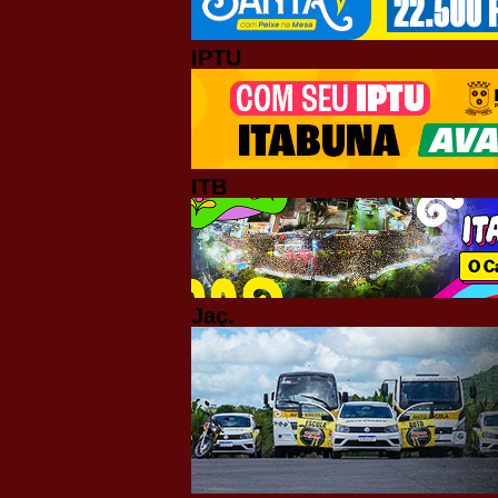
IPTU
ITB
Jaç.