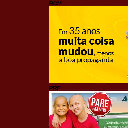
RCM
PRF