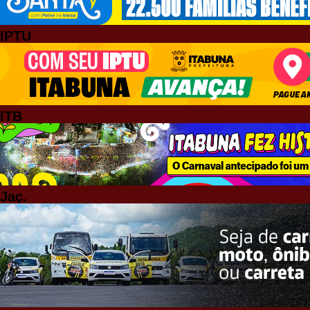
IPTU
ITB
Jaç.