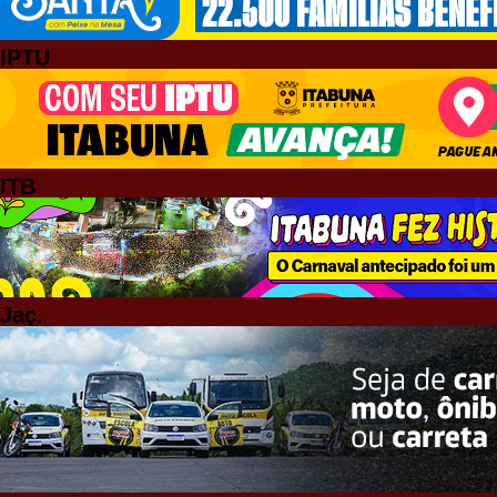
IPTU
ITB
Jaç.