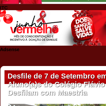
ITC
Adsense
Desfile de 7 de Setembro em
Aluno(a)s do Colégio Flávi
Desfilam com Maestria