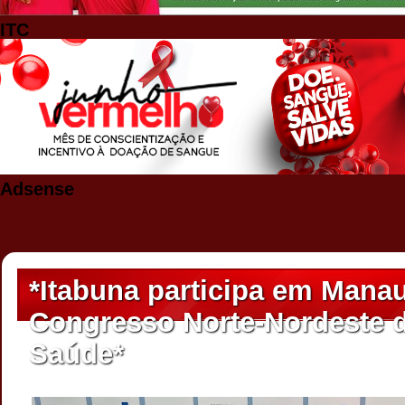
ITC
Adsense
*Itabuna participa em Mana
Congresso Norte-Nordeste d
Saúde*