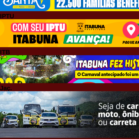
IPTU
ITB
Jaç.