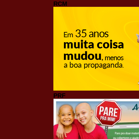
RCM
PRF