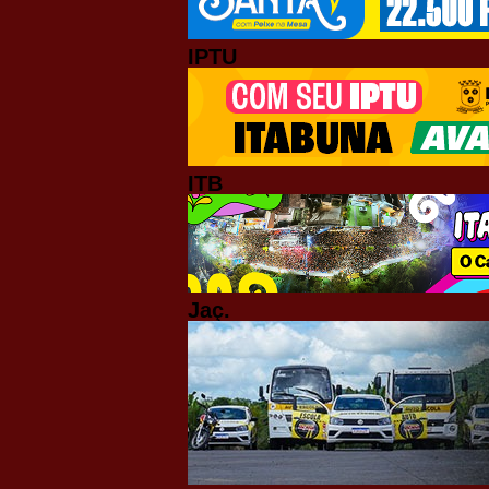
IPTU
ITB
Jaç.