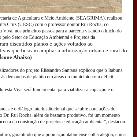
ecretaria de Agricultura e Meio Ambiente (SEAGRIMA), realizou
anta Cruz (UESC) com o professor doutor Rui Rocha, co-
ta Viva, nos primeiros passos para a parceria visando o início do
do pelo Setor de Educação Ambiental
e Projetos da
ram discutidos planos e ações voltados ao
ativas que buscam ampliar a arborização urbana e rural do
Ícone Abaixo)
ealizadores do projeto Elissandro Santana explicou que o Itabuna
às demandas de plantio em áreas do município com déficit
loresta Viva será fundamental para viabilizar a captação e o
das é o diálogo interinstitucional que se abre para ações de
 o Dr. Rui Rocha, além de bastante produtivo, foi um momento
 acerca da construção de projetos e educação ambiental”, destacou.
uturo, garantindo que a população itabunense colha alegria, clima