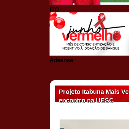
ITC
Adsense
Projeto Itabuna Mais Ve
encontro na UESC