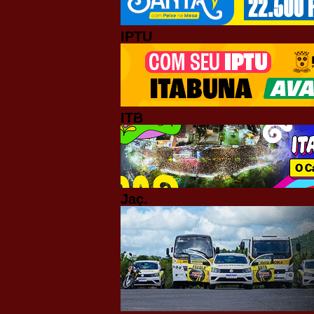
IPTU
ITB
Jaç.