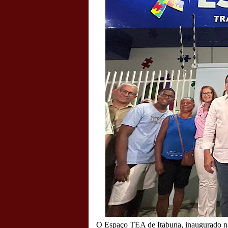
O Espaço TEA de Itabuna, inaugurado na t