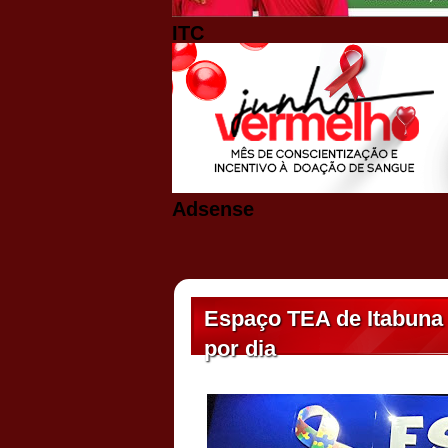
ITC
Adsense
Espaço TEA de Itabuna 
por dia