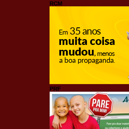
RCM
PRF