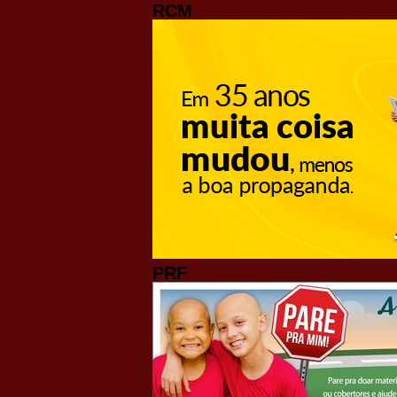
RCM
PRF