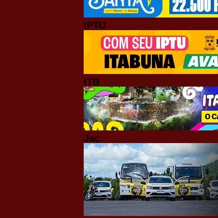
IPTU
ITB
Jaç.