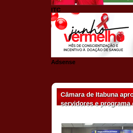
ITC
Adsense
Câmara de Itabuna apro
servidores e programa d