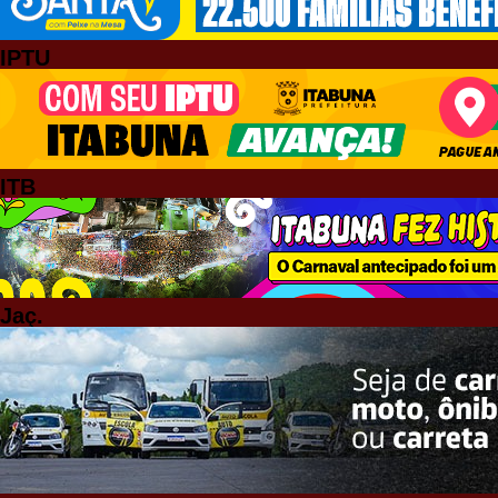
IPTU
ITB
Jaç.