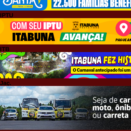
IPTU
ITB
Jaç.