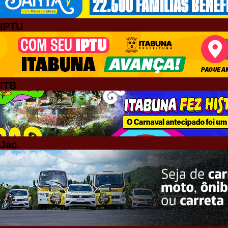
IPTU
ITB
Jaç.