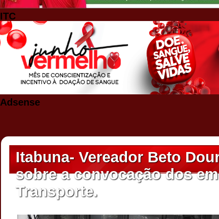
ITC
Adsense
Itabuna- Vereador Beto Dou
sobre a convocação dos em
Transporte.