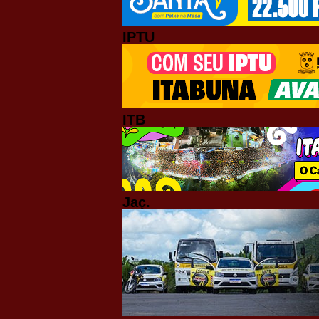
IPTU
ITB
Jaç.