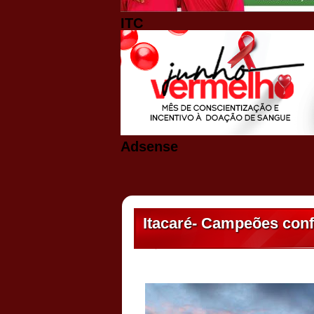
ITC
Adsense
Itacaré- Campeões con