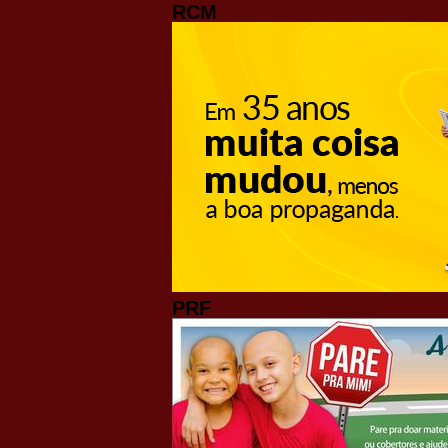
RCM
PRF