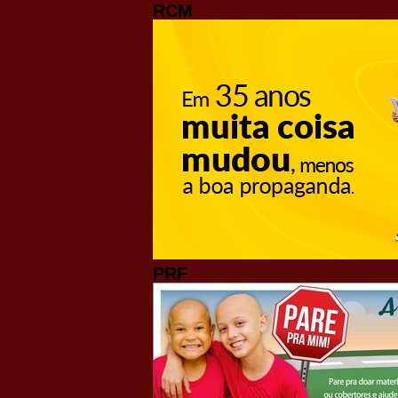
RCM
PRF