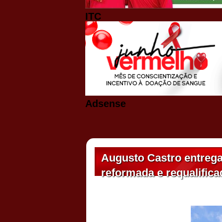
ITC
Adsense
Augusto Castro entreg
reformada e requalifica