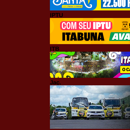
IPTU
ITB
Jaç.