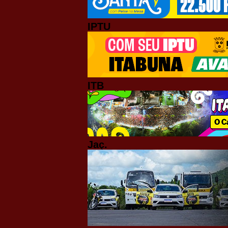
IPTU
ITB
Jaç.