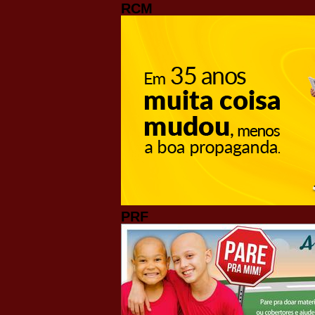
RCM
PRF