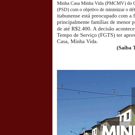
Minha Casa Minha Vida (PMCMV) do Gove
(PSD) com o objetivo de minimizar o déf
itabunense está preocupado com a fa
principalmente famílias de menor 
de até R$2.400. A decisão acontece
Tempo de Serviço (FGTS) ter aprov
Casa, Minha Vida.
(Saiba 