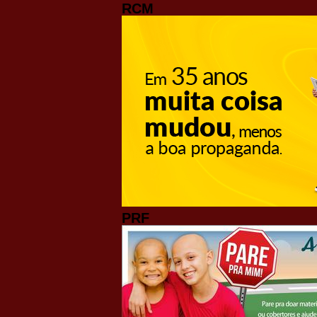
RCM
PRF