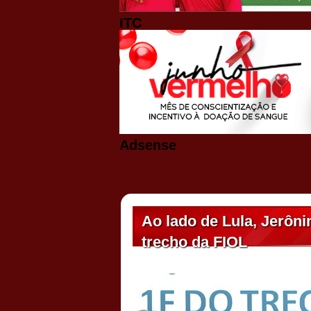
ITC
Adsense
Ao lado de Lula, Jerôn
trecho da FIOL