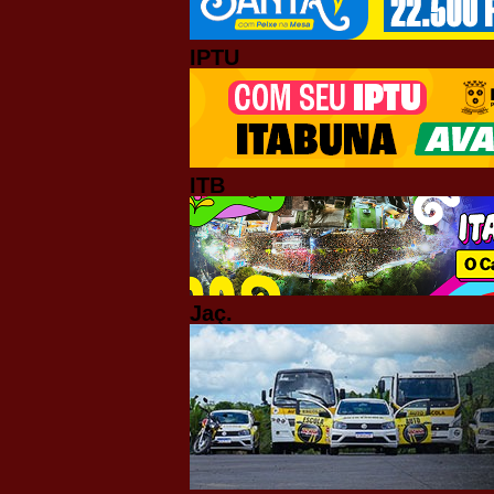
IPTU
ITB
Jaç.