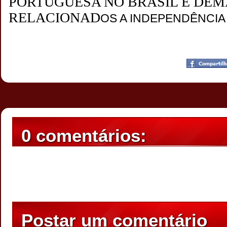
PORTUGUESA NO BRASIL E DEM
RELACIONAD
OS A INDEPENDÊNCIA 
Postado por
CHAPARRAUS
às
20:45
0 comentários:
Postar um comentário