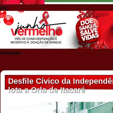
ITC
Adsense
Desfile Cívico da Independê
lota a Orla de Itacaré