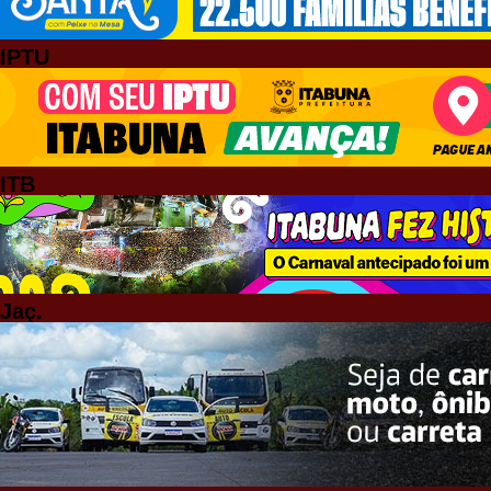
IPTU
ITB
Jaç.