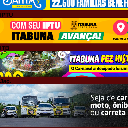
IPTU
ITB
Jaç.