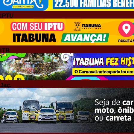
IPTU
ITB
Jaç.