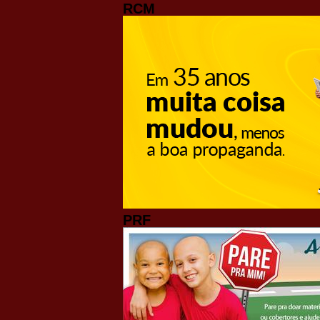
RCM
PRF