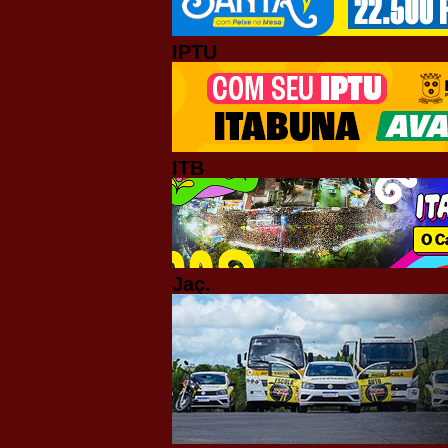
IPTU
ITB
Jaç.