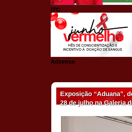
ITC
Adsense
Exposição “Aduana”, do 
28 de julho na Galeria 