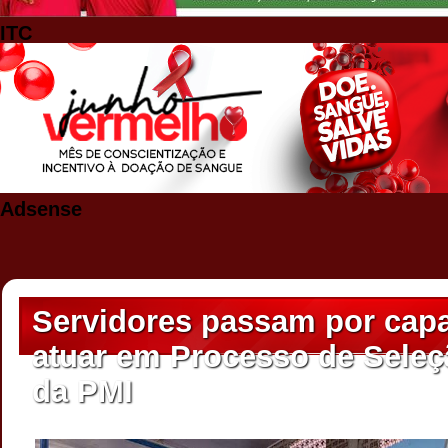
ITC
Adsense
Servidores passam por capa
atuar em Processo de Seleç
da PMI