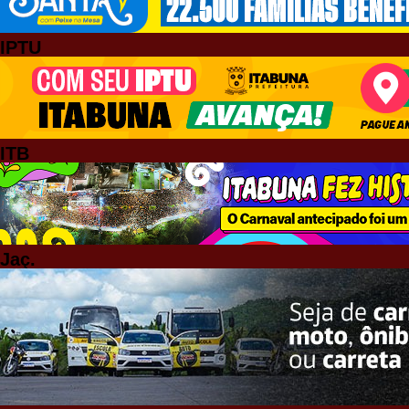
IPTU
ITB
Jaç.