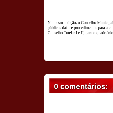
Na mesma edição, o Conselho Municipal
públicos datas e procedimentos para a e
Conselho Tutelar I e II, para o quadriên
Postado por
CHAPARRAUS
às
19:20
0 comentários: