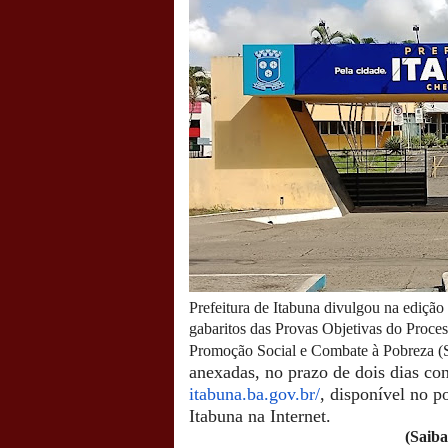
Prefeitura de Itabuna divulgou na edição 
gabaritos das Provas Objetivas do Proces
Promoção Social e Combate à Pobreza
anexadas, no prazo de dois dias con
itabuna.ba.gov.br/
, disponível no po
Itabuna na Internet.
(Saiba