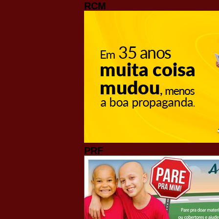
RCM
PRF