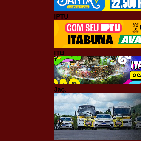
IPTU
ITB
Jaç.