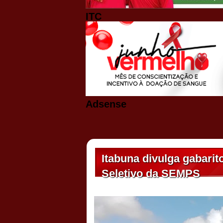
ITC
Adsense
Itabuna divulga gabari
Seletivo da SEMPS