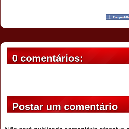
Postado por
CHAPARRAUS
às
22:24
0 comentários:
Postar um comentário