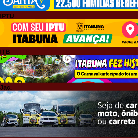
IPTU
ITB
Jaç.