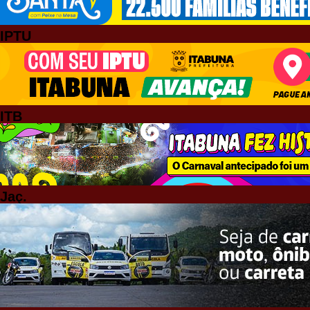
IPTU
ITB
Jaç.