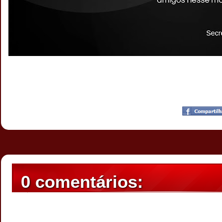
Postado por
CHAPARRAUS
às
19:11
0 comentários: