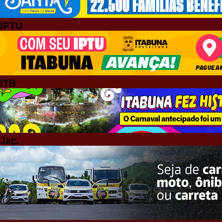
IPTU
ITB
Jaç.